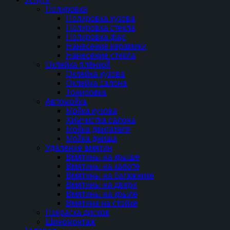
Полировка
Полировка кузова
Полировка стекла
Полировка фар
Нанесение керамики
Нанесение стекла
Оклейка плёнкой
Оклейка кузова
Оклейка салона
Тонировка
Автомойка
Мойка кузова
Химчистка салона
Мойка двигателя
Мойка днища
Удаление вмятин
Вмятины на крыше
Вмятины на капоте
Вмятины на багажнике
Вмятины на двери
Вмятины на крыле
Вмятина на стойке
Покраска дисков
Шиномонтаж