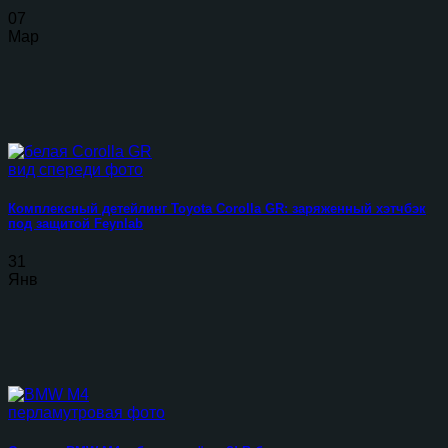
07
Мар
Комплексный детейлинг Toyota Corolla GR: заряженный хэтчбэк
под защитой Feynlab
31
Янв