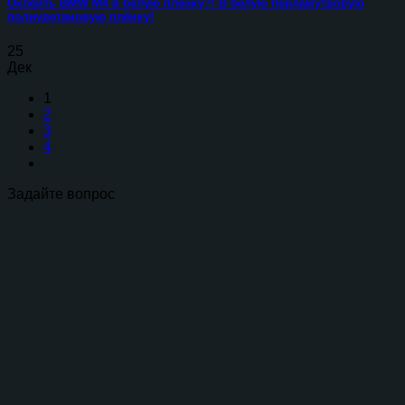
Оклеить BMW M4 в белую плёнку?! В белую перламутровую
полиуретановую плёнку!
25
Дек
1
2
3
4
Задайте вопрос