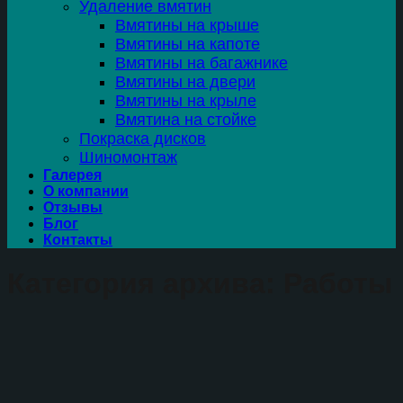
Удаление вмятин
Вмятины на крыше
Вмятины на капоте
Вмятины на багажнике
Вмятины на двери
Вмятины на крыле
Вмятина на стойке
Покраска дисков
Шиномонтаж
Галерея
О компании
Отзывы
Блог
Контакты
Категория архива:
Работы