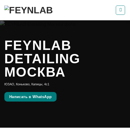
Skip
to
content
FEYNLAB
DETAILING
МОСКВА
ЮЗАО, Коньково, Капицы, 4с1
Написать в WhatsApp