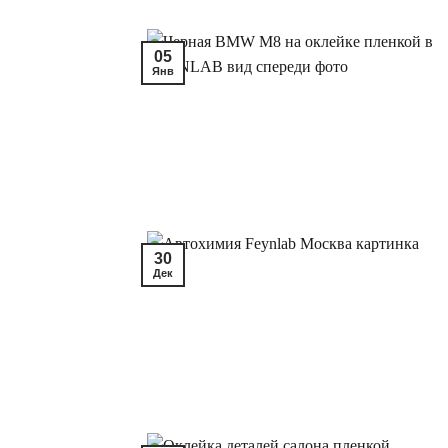
05
Янв
30
Дек